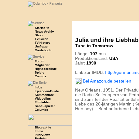
Startseite
News-Archiv
Shop
Julia und ihre Liebhab
TV-Guide
TV-History
Tune in Tomorrow
Umfragen
Gästebuch
Länge:
107
min
Produktionsland:
USA
Forum
Jahr:
1990
Mitglieder
Highscoreliste
Link zur IMDB:
http://german.im
Spiele
Comics
Bei Amazon.de bestellen
Infos
New Orleans, 1951. Der Privatfu
Episoden-Guide
die Radio-Seifenopern von Pedr
Kommentare
Videoclips
sind zum Teil der Realität entl
Filmfehler
Liebe des 20-jährigen Martin (K
Schauspieler
Hershey). - Bonbonfarbene Lie
Columbo
Biographie
Filme
Interviews
Berichte