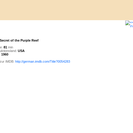
Secret of the Purple Reef
e:
81
min
uktionsland:
USA
:
1960
 zur IMDB:
http://german.imdb.com/Title?0054283