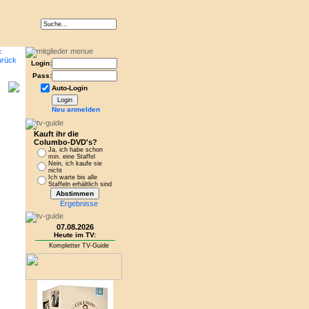
Login:
Pass:
Auto-Login
Neu anmelden
Kauft ihr die
Columbo-DVD's?
Ja, ich habe schon
min. eine Staffel
Nein, ich kaufe sie
nicht
Ich warte bis alle
Staffeln erhältlich sind
Ergebnisse
07.08.2026
Heute im TV:
Kompletter TV-Guide