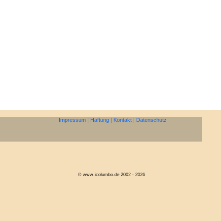
Impressum
|
Haftung
|
Kontakt
|
Datenschutz
© www.icolumbo.de 2002 - 2026