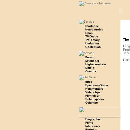
Startseite
News-Archiv
Shop
TV-Guide
The 
TV-History
Umfragen
Läng
Gästebuch
Prod
Jahr
Forum
Link
Mitglieder
Highscoreliste
Spiele
Comics
Infos
Episoden-Guide
Kommentare
Videoclips
Filmfehler
Schauspieler
Columbo
Biographie
Filme
Interviews
Berichte