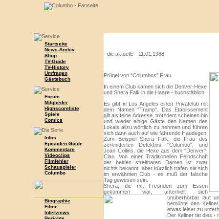
Startseite
News-Archiv
die aktuelle -
11.01.1988
Shop
TV-Guide
TV-History
Umfragen
Prügel von "Columbos" Frau
Gästebuch
In einem Club kamen sich die Denver-Hexe
und Shera Falk in die Haare - buchstäblich
Forum
Mitglieder
Es gibt in Los Angeles einen Privatclub mit
Highscoreliste
dem Namen "Tramp". Das Etablissement
Spiele
gilt als feine Adresse, trotzdem scheinen hin
Comics
und wieder einige Gäste den Namen des
Lokals allzu wörtlich zu nehmen und führen
sich dann auch auf wie fahrende Haudegen.
Infos
Zum Beispiel Shera Falk, die Frau des
Episoden-Guide
zerknitterten Detektivs "Columbo", und
Kommentare
Joan Collins, die Hexe aus dem "Denver"-
Videoclips
Clan. Von einer Traditionellen Feindschaft
Filmfehler
der beiden streitbaren Damen ist zwar
Schauspieler
nichts bekannt, aber kürzlich trafen sie sich
Columbo
im erwähnten Club - es muß der falsche
Tag gewesen sein.
Shera, die mit Freunden zum Essen
gekommen war, unterhielt sich
unüberhörbar laut u
Biographie
bemühte den Kellner
Filme
etwas leiser zu unterh
Interviews
Der Kellner tat dies -
Berichte