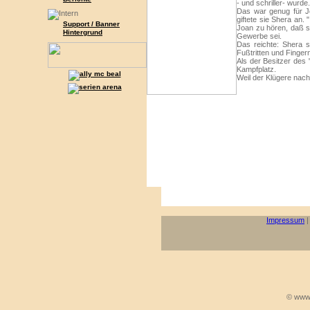
- und schriller- wurde.
Das war genug für J
giftete sie Shera an.
Support / Banner
Joan zu hören, daß s
Hintergrund
Gewerbe sei.
Das reichte: Shera s
Fußtritten und Fingern
Als der Besitzer des
Kampfplatz.
Weil der Klügere nach
Impressum
© www.