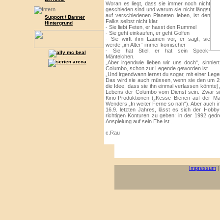
Woran es liegt, dass sie immer noch nicht
geschieden sind und warum sie nicht längst
auf verschiedenen Planeten leben, ist den
Support / Banner
Falks selbst nicht klar.
Hintergrund
- Sie liebt Feten, er hasst den Rummel
- Sie geht einkaufen, er geht Golfen
- Sie wirft ihm Launen vor, er sagt, sie
werde „im Alter“ immer komischer
- Sie hat Stiel, er hat sein Speck-
Mäntelchen.
„Aber irgendwie lieben wir uns doch“, sinnie
Columbo, schon zur Legende geworden ist.
„Und irgendwann lernst du sogar, mit einer Leg
Das wird sie auch müssen, wenn sie den um 25
die Idee, dass sie ihn einmal verlassen könnte)
Lebens der Columbo vom Dienst sein. Zwar sie
Kino-Produktionen („Kesse Bienen auf der Mat
Wenders „In weiter Ferne so nah“). Aber auch im
16.9. letzten Jahres, lässt es sich der Hobby
richtigen Konturen zu geben: in der 1992 gedr
Anspielung auf sein Ehe ist...
c.Rau
Impressum