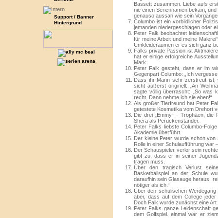
Bassett zusammen. Liebe aufs erst
nie einen Seriennamen bekam, und 
genauso aussah wie sein Vorgänger
Support / Banner
Columbo ist ein vorbildlicher Poliz
Hintergrund
jemanden niedergeschlagen oder ein
Peter Falk beobachtet leidenschaft
für meine Arbeit und meine Malerei“,
Umkleideräumen er es sich ganz be
Falks private Passion ist Aktmalere
hat er einige erfolgreiche Ausstell
Mark.
Peter Falk gesteht, dass er im wi
Gegenpart Columbo: „Ich vergesse o
Dass ihr Mann sehr zerstreut ist, 
sicht äußerst originell: „An Weih
sagte völlig überrascht: „So was k
recht. Dann nehme ich sie eben!“
Als großer Tierfreund hat Peter Fa
getestete Kosmetika vom Drehort v
Die drei „Emmy“ - Trophäen, die 
Shera als Perückenständer.
Peter Falks liebste Columbo-Folge i
Akademie überführt.
Der kleine Peter wurde schon von s
Rolle in einer Schulaufführung war –
Der Schauspieler verlor sein rechte
gibt zu, dass er in seiner Jugendz
tragen muss.
Über den tragisch Verlust sei
Basketballspiel an der Schule w
daraufhin sein Glasauge heraus, re
nötiger als ich.“
Über den schulischen Werdegang Pe
aber, dass auf dem College jeder 
Doch Falk wurde zunächst eine Art 
Peter Falks ganze Leidenschaft ge
dem Golfspiel. einmal war er zie