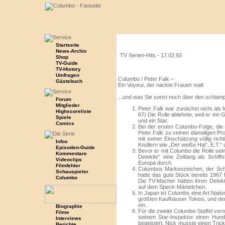
Startseite
News-Archiv
TV Serien-Hits -
17.02.93
Shop
TV-Guide
TV-History
Umfragen
Columbo / Peter Falk –
Gästebuch
Ein Voyeur, der nackte Frauen malt
...und was Sie sonst noch über den schlam
Forum
Mitglieder
Peter Falk war zunächst nicht als
Highscoreliste
67) Die Rolle ablehnte, weil er ein 
Spiele
und ein Star.
Comics
Bei der ersten Columbo-Folge, die
Peter Falk zu seinen damaligen Prod
mit seiner Einschätzung völlig rich
Infos
Knüllern wie „Der weiße Hai“, E.T.“ 
Episoden-Guide
Bevor er mit Columbo die Rolle se
Kommentare
Detektiv“ eine Zeitlang als Schi
Videoclips
Europa durch.
Filmfehler
Columbos Markenzeichen, der Schm
Schauspieler
hatte das gute Stück bereits 1967
Columbo
Die TV-Macher hätten ihren Detekti
auf dem Speck-Mäntelchen.
In Japan ist Columbo eine Art Natio
größten Kaufhäuser Tokios, und der
ein.
Biographie
Für die zweite Columbo-Staffel ver
Filme
seinem Star-Inspektor einen Hund
Interviews
begeistert. Nick musste einen Trick
Berichte