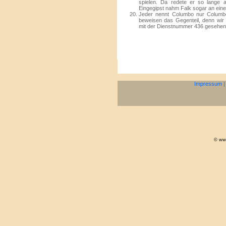
spielen. Da redete er so lange a
Eingegipst nahm Falk sogar an einem
Jeder nennt Columbo nur Columbo.
beweisen das Gegenteil, denn wir
mit der Dienstnummer 436 gesehen.
Impressum
© www