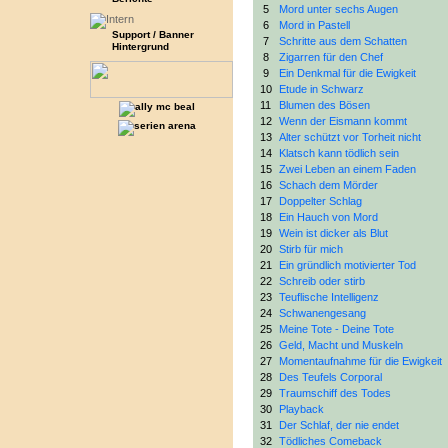
5
Mord unter sechs Augen
6
Mord in Pastell
Support / Banner
7
Schritte aus dem Schatten
Hintergrund
8
Zigarren für den Chef
9
Ein Denkmal für die Ewigkeit
10
Etude in Schwarz
11
Blumen des Bösen
12
Wenn der Eismann kommt
13
Alter schützt vor Torheit nicht
14
Klatsch kann tödlich sein
15
Zwei Leben an einem Faden
16
Schach dem Mörder
17
Doppelter Schlag
18
Ein Hauch von Mord
19
Wein ist dicker als Blut
20
Stirb für mich
21
Ein gründlich motivierter Tod
22
Schreib oder stirb
23
Teuflische Intelligenz
24
Schwanengesang
25
Meine Tote - Deine Tote
26
Geld, Macht und Muskeln
27
Momentaufnahme für die Ewigkeit
28
Des Teufels Corporal
29
Traumschiff des Todes
30
Playback
31
Der Schlaf, der nie endet
32
Tödliches Comeback