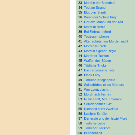
33
Mord in der Botschaft
34
Tod am Strand
35
Blutroter Staub
36
Wenn der Schein trügt
37
Der alte Mann und der Tod
38
Mord im Bistro
39
Bei Einbruch Mord
40
Todessymphonie
41
Alter schützt vor Morden nicht
42
Mord à la Carte
43
Mord in eigener Regie
44
Mord per Telefon
45
Waffen des Bösen
46
Tödliche Tricks
47
Die vergessene Tote
48
Black Lady
49
Tödliche Kriegsspiele
50
Selbstbildnis eines Mörders
51
Wer zuletzt lacht...
52
Mord nach Termin
53
Ruhe sanft, Mrs. Columbo
54
Schleichendes Gift
55
Niemand stirbt zweimal
56
Luzifers Schüler
57
Der erste und der letzte Mord
58
Tödliche Liebe
59
Tödlicher Jackpot
60
Bluthochzeit