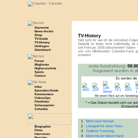
Startseite
News-Archiv
TV-History
Shop
TV-Guide
Hier seht ihr wie oft die einzelnen Fol
TV-History
Statistik ist leider nicht vollständig, d
Umfragen
seit Februar 2005 dokumentiert haben. 
Gästebuch
uns von hilfsbereiten Columbo-Fans gen
erweitert.
Forum
Mitglieder
erste Ausstrahlung:
00.0
Highscoreliste
Insgesamt wurden in d
Spiele
Comics
Es werden die 
Infos
Episoden-Guide
Kommentare
Mit einem Klick auf ein Senderlo
Videoclips
Filmfehler
* = Das Datum bezieht sich nur auf 
Schauspieler
Erstaustra
Columbo
1
Mord nach Rezept
2
Lösegeld für einen Toten
Biographie
Filme
3
Tödliche Trennung
Interviews
4
Mord mit der linken Hand
Berichte