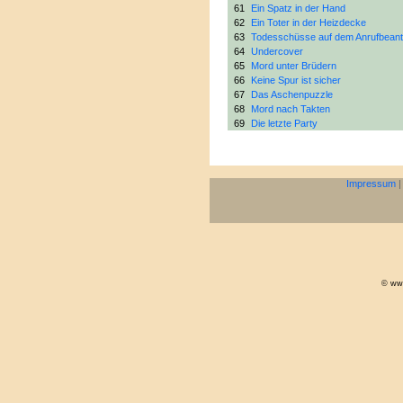
61
Ein Spatz in der Hand
62
Ein Toter in der Heizdecke
63
Todesschüsse auf dem Anrufbeant
64
Undercover
65
Mord unter Brüdern
66
Keine Spur ist sicher
67
Das Aschenpuzzle
68
Mord nach Takten
69
Die letzte Party
Impressum
© www