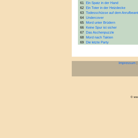
61
Ein Spatz in der Hand
62
Ein Toter in der Heizdecke
63
Todesschüsse auf dem Anrufbeant
64
Undercover
65
Mord unter Brüdern
66
Keine Spur ist sicher
67
Das Aschenpuzzle
68
Mord nach Takten
69
Die letzte Party
Impressum
© www