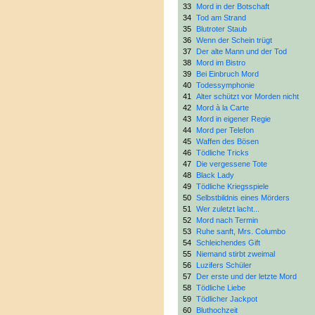
33
Mord in der Botschaft
34
Tod am Strand
35
Blutroter Staub
36
Wenn der Schein trügt
37
Der alte Mann und der Tod
38
Mord im Bistro
39
Bei Einbruch Mord
40
Todessymphonie
41
Alter schützt vor Morden nicht
42
Mord à la Carte
43
Mord in eigener Regie
44
Mord per Telefon
45
Waffen des Bösen
46
Tödliche Tricks
47
Die vergessene Tote
48
Black Lady
49
Tödliche Kriegsspiele
50
Selbstbildnis eines Mörders
51
Wer zuletzt lacht...
52
Mord nach Termin
53
Ruhe sanft, Mrs. Columbo
54
Schleichendes Gift
55
Niemand stirbt zweimal
56
Luzifers Schüler
57
Der erste und der letzte Mord
58
Tödliche Liebe
59
Tödlicher Jackpot
60
Bluthochzeit