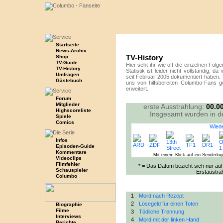
Startseite
News-Archiv
TV-History
Shop
TV-Guide
Hier seht ihr wie oft die einzelnen Fol
TV-History
Statistik ist leider nicht vollständig, d
Umfragen
seit Februar 2005 dokumentiert haben. 
Gästebuch
uns von hilfsbereiten Columbo-Fans gen
erweitert.
Forum
Mitglieder
erste Ausstrahlung:
00.0
Highscoreliste
Insgesamt wurden in d
Spiele
Comics
Wiede
Infos
Episoden-Guide
Kommentare
Mit einem Klick auf ein Senderlo
Videoclips
Filmfehler
* = Das Datum bezieht sich nur auf 
Schauspieler
Erstaustra
Columbo
1
Mord nach Rezept
2
Lösegeld für einen Toten
Biographie
Filme
3
Tödliche Trennung
Interviews
4
Mord mit der linken Hand
Berichte