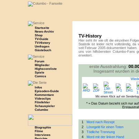
Startseite
News-Archiv
TV-History
Shop
TV-Guide
Hier seht ihr wie oft die einzelnen Fol
TV-History
Statistik ist leider nicht vollständig, d
Umfragen
seit Februar 2005 dokumentiert haben. 
Gästebuch
uns von hilfsbereiten Columbo-Fans gen
erweitert.
Forum
Mitglieder
erste Ausstrahlung:
00.0
Highscoreliste
Insgesamt wurden in d
Spiele
Comics
Wiede
Infos
Episoden-Guide
Kommentare
Mit einem Klick auf ein Senderlo
Videoclips
Filmfehler
* = Das Datum bezieht sich nur auf 
Schauspieler
Erstaustra
Columbo
1
Mord nach Rezept
2
Lösegeld für einen Toten
Biographie
Filme
3
Tödliche Trennung
Interviews
4
Mord mit der linken Hand
Berichte