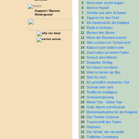
5
Mord unter sechs Augen
6
Mord in Pastell
Support / Banner
7
Schritte aus dem Schatten
Hintergrund
8
Zigarren für den Chef
9
Ein Denkmal für die Ewigkeit
10
Etude in Schwarz
11
Blumen des Bösen
12
Wenn der Eismann kommt
13
Alter schützt vor Torheit nicht
14
Klatsch kann tödlich sein
15
Zwei Leben an einem Faden
16
Schach dem Mörder
17
Doppelter Schlag
18
Ein Hauch von Mord
19
Wein ist dicker als Blut
20
Stirb für mich
21
Ein gründlich motivierter Tod
22
Schreib oder stirb
23
Teuflische Intelligenz
24
Schwanengesang
25
Meine Tote - Deine Tote
26
Geld, Macht und Muskeln
27
Momentaufnahme für die Ewigkeit
28
Des Teufels Corporal
29
Traumschiff des Todes
30
Playback
31
Der Schlaf, der nie endet
32
Tödliches Comeback