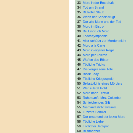
33
Mord in der Botschaft
34
Tod am Strand
35
Blutroter Staub
36
Wenn der Schein trügt
37
Der alte Mann und der Tod
38
Mord im Bistro
39
Bei Einbruch Mord
40
Todessymphonie
41
Alter schützt vor Morden nicht
42
Mord à la Carte
43
Mord in eigener Regie
44
Mord per Telefon
45
Waffen des Bösen
46
Tödliche Tricks
47
Die vergessene Tote
48
Black Lady
49
Tödliche Kriegsspiele
50
Selbstbildnis eines Mörders
51
Wer zuletzt lacht...
52
Mord nach Termin
53
Ruhe sanft, Mrs. Columbo
54
Schleichendes Gift
55
Niemand stirbt zweimal
56
Luzifers Schüler
57
Der erste und der letzte Mord
58
Tödliche Liebe
59
Tödlicher Jackpot
60
Bluthochzeit