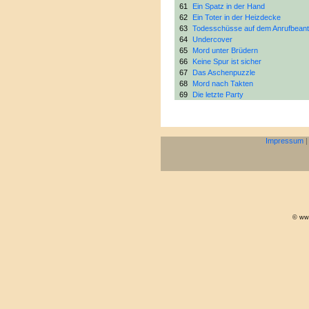
61
Ein Spatz in der Hand
62
Ein Toter in der Heizdecke
63
Todesschüsse auf dem Anrufbeant
64
Undercover
65
Mord unter Brüdern
66
Keine Spur ist sicher
67
Das Aschenpuzzle
68
Mord nach Takten
69
Die letzte Party
Impressum
© www