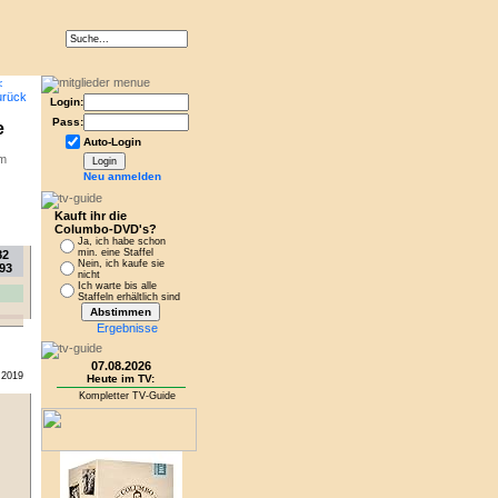
Login:
Pass:
e
Auto-Login
mm
Neu anmelden
Kauft ihr die
Columbo-DVD's?
Ja, ich habe schon
min. eine Staffel
82
Nein, ich kaufe sie
93
nicht
Ich warte bis alle
Staffeln erhältlich sind
Ergebnisse
07.08.2026
.2019
Heute im TV:
Kompletter TV-Guide