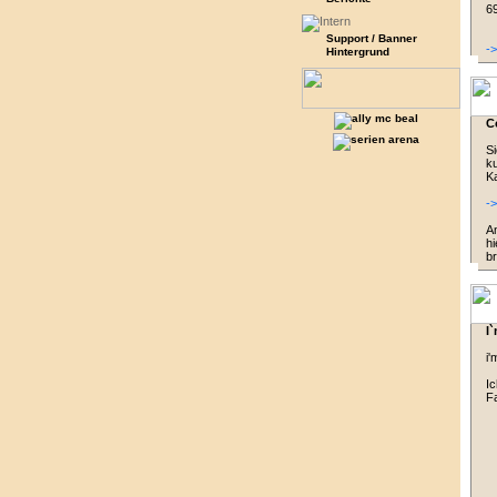
69
Support / Banner
-
Hintergrund
C
Si
k
Ka
-
An
hi
br
I`
i'
Ic
F