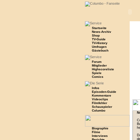
Startseite
News-Archiv
Shop
TV-Guide
TV-History
Umfragen
Gästebuch
Forum
Mitglieder
Highscoreliste
Spiele
Comics
Infos
Episoden-Guide
Kommentare
Videoclips
Filmfehler
Schauspieler
Columbo
N
Co
Bu
h
Biographie
Filme
Da
Interviews
de
Berichte