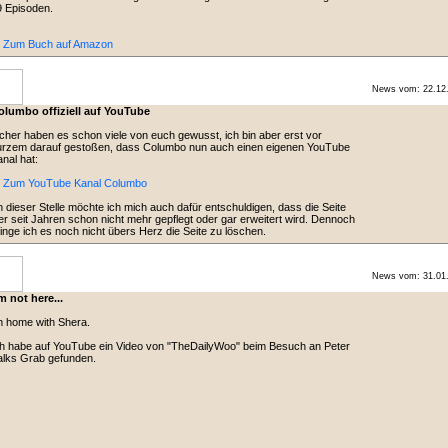
 Episoden.
> Zum Buch auf Amazon
News vom: 22.12
olumbo offiziell auf YouTube
cher haben es schon viele von euch gewusst, ich bin aber erst vor
urzem darauf gestoßen, dass Columbo nun auch einen eigenen YouTube
nal hat:
> Zum YouTube Kanal Columbo
 dieser Stelle möchte ich mich auch dafür entschuldigen, dass die Seite
er seit Jahren schon nicht mehr gepflegt oder gar erweitert wird. Dennoch
inge ich es noch nicht übers Herz die Seite zu löschen.
News vom: 31.01
m not here...
m home with Shera.
h habe auf YouTube ein Video von "TheDailyWoo" beim Besuch an Peter
alks Grab gefunden.