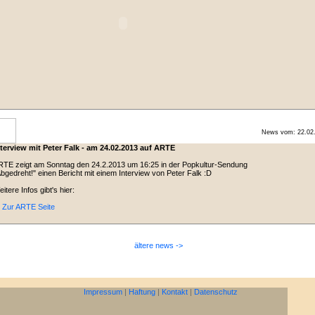
News vom: 22.02
nterview mit Peter Falk - am 24.02.2013 auf ARTE
TE zeigt am Sonntag den 24.2.2013 um 16:25 in der Popkultur-Sendung
bgedreht!" einen Bericht mit einem Interview von Peter Falk :D
itere Infos gibt's hier:
 Zur ARTE Seite
ältere news ->
Impressum
|
Haftung
|
Kontakt
|
Datenschutz