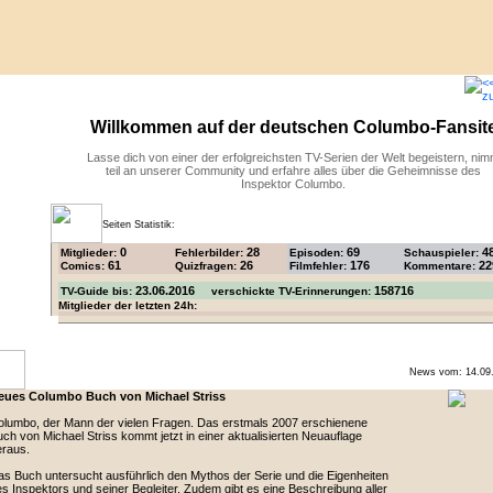
Willkommen auf der deutschen Columbo-Fansit
Lasse dich von einer der erfolgreichsten TV-Serien der Welt begeistern, ni
teil an unserer Community und erfahre alles über die Geheimnisse des
Inspektor Columbo.
Seiten Statistik:
0
28
69
4
Mitglieder:
Fehlerbilder:
Episoden:
Schauspieler:
61
26
176
22
Comics:
Quizfragen:
Filmfehler:
Kommentare:
23.06.2016
158716
TV-Guide bis:
verschickte TV-Erinnerungen:
Mitglieder der letzten 24h:
News vom: 14.09
eues Columbo Buch von Michael Striss
lumbo, der Mann der vielen Fragen. Das erstmals 2007 erschienene
ch von Michael Striss kommt jetzt in einer aktualisierten Neuauflage
eraus.
s Buch untersucht ausführlich den Mythos der Serie und die Eigenheiten
s Inspektors und seiner Begleiter. Zudem gibt es eine Beschreibung aller