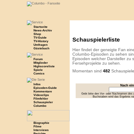
Startseite
News-Archiv
Shop
TV-Guide
Schauspielerliste
TV-History
Umfragen
Gästebuch
Hier findet der geneigte Fan eine 
Columbo-Episoden zu sehen sind
Episoden welcher Darsteller zu s
Forum
Mitglieder
Fersehprojekte zu sehen.
Highscoreliste
Spiele
Momentan sind
482
Schauspiele
Comics
Infos
Nach ei
Episoden-Guide
Kommentare
Gebt bitte den Vor- oder Nachnamen des g
Videoclips
Buchstaben wird das Ergebnis n
Filmfehler
Schauspieler
Columbo
Biographie
Filme
Interviews
Berichte