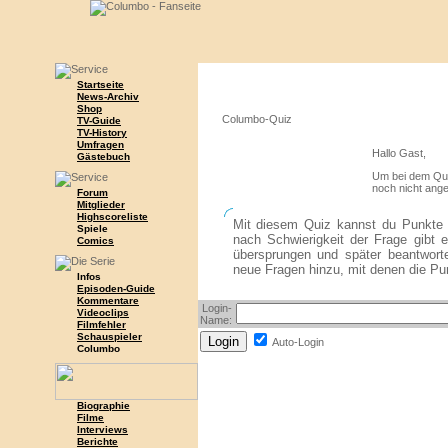
Startseite
News-Archiv
Shop
Columbo-Quiz
TV-Guide
TV-History
Umfragen
Hallo Gast,
Gästebuch
Um bei dem Quiz
noch nicht ange
Forum
Mitglieder
Highscoreliste
Mit diesem Quiz kannst du Punkte 
Spiele
nach Schwierigkeit der Frage gibt 
Comics
übersprungen und später beantwor
neue Fragen hinzu, mit denen die Pu
Infos
Episoden-Guide
Kommentare
Login-
Videoclips
Name:
Filmfehler
Schauspieler
Auto-Login
Columbo
Biographie
Filme
Interviews
Berichte