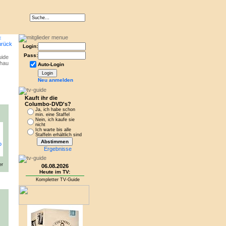
Login:
Pass:
Auto-Login
Neu anmelden
Kauft ihr die
Columbo-DVD's?
Ja, ich habe schon
min. eine Staffel
Nein, ich kaufe sie
nicht
Ich warte bis alle
Staffeln erhältlich sind
Ergebnisse
er
06.08.2026
Heute im TV:
Kompletter TV-Guide