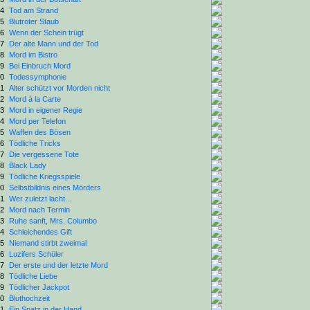
4
Tod am Strand
5
Blutroter Staub
6
Wenn der Schein trügt
7
Der alte Mann und der Tod
8
Mord im Bistro
9
Bei Einbruch Mord
0
Todessymphonie
1
Alter schützt vor Morden nicht
2
Mord à la Carte
3
Mord in eigener Regie
4
Mord per Telefon
5
Waffen des Bösen
6
Tödliche Tricks
7
Die vergessene Tote
8
Black Lady
9
Tödliche Kriegsspiele
0
Selbstbildnis eines Mörders
1
Wer zuletzt lacht...
2
Mord nach Termin
3
Ruhe sanft, Mrs. Columbo
4
Schleichendes Gift
5
Niemand stirbt zweimal
6
Luzifers Schüler
7
Der erste und der letzte Mord
8
Tödliche Liebe
9
Tödlicher Jackpot
0
Bluthochzeit
1
Ein Spatz in der Hand