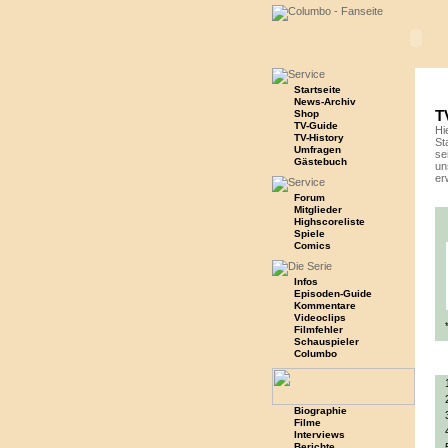
Startseite
News-Archiv
T
Shop
TV-Guide
Hi
TV-History
St
Umfragen
se
Gästebuch
un
erw
Forum
Mitglieder
Highscoreliste
Spiele
Comics
Infos
Episoden-Guide
Kommentare
Videoclips
Filmfehler
Schauspieler
Columbo
Biographie
Filme
Interviews
Berichte