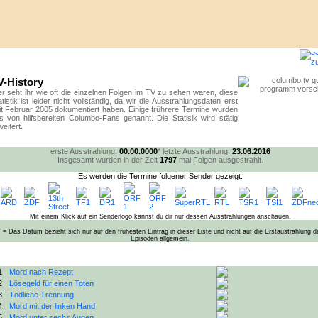
V-History
er seht ihr wie oft die einzelnen Folgen im TV zu sehen waren, diese
atistik ist leider nicht vollständig, da wir die Ausstrahlungsdaten erst
it Februar 2005 dokumentiert haben. Einige frührere Termine wurden
s von hilfsbereiten Columbo-Fans genannt. Die Statisik wird stätig
eitert.
erste Ausstrahlung:
00.00.0000
*
letzte Ausstrahlung:
23.06.2016
Insgesamt wurden in der Zeit
1797
mal Folgen ausgestrahlt.
Es werden die Termine folgener Sender gezeigt:
Mit einem Klick auf ein Senderlogo kannst du dir nur dessen Ausstrahlungen anschauen.
* = Das Datum bezieht sich nur auf den frühesten Eintrag in dieser Liste und nicht auf die Erstaustrahlung d
Episoden allgemein.
1
Mord nach Rezept
2
Lösegeld für einen Toten
3
Tödliche Trennung
4
Mord mit der linken Hand
5
Mord unter sechs Augen