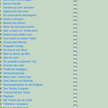
6
Mord in Pastell
7
Schritte aus dem Schatten
8
Zigarren für den Chef
9
Ein Denkmal für die Ewigkeit
0
Etude in Schwarz
1
Blumen des Bösen
2
Wenn der Eismann kommt
3
Alter schützt vor Torheit nicht
4
Klatsch kann tödlich sein
5
Zwei Leben an einem Faden
6
Schach dem Mörder
7
Doppelter Schlag
8
Ein Hauch von Mord
9
Wein ist dicker als Blut
0
Stirb für mich
1
Ein gründlich motivierter Tod
2
Schreib oder stirb
3
Teuflische Intelligenz
4
Schwanengesang
5
Meine Tote - Deine Tote
6
Geld, Macht und Muskeln
7
Momentaufnahme für die Ewigkeit
8
Des Teufels Corporal
9
Traumschiff des Todes
0
Playback
1
Der Schlaf, der nie endet
2
Tödliches Comeback
3
Mord in der Botschaft