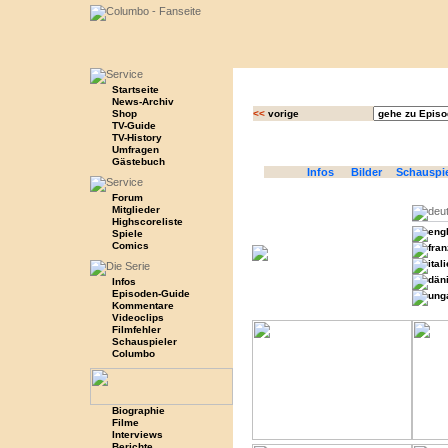
Startseite
News-Archiv
Shop
<<
vorige
TV-Guide
TV-History
Umfragen
Gästebuch
Infos
Bilder
Schauspi
Forum
Mitglieder
Highscoreliste
Spiele
Comics
Infos
Episoden-Guide
Kommentare
Videoclips
Filmfehler
Schauspieler
Columbo
Biographie
Filme
Interviews
Berichte