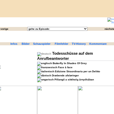
vorige
nächst
Infos
Bilder
Schauspieler
Filmfehler
TV-History
Kommentare
Todesschüsse auf dem
Anrufbeantworter
Butterfly In Shades Of Grey
Face à face
Edizione Straordinaria per un Delitto
Dræbende afsløringer
Pillangó a sötétség árnyékában