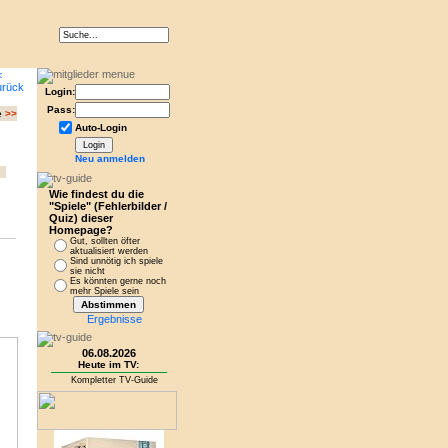
Login:
Pass:
e
>>
Auto-Login
Neu anmelden
Wie findest du die
"Spiele" (Fehlerbilder /
Quiz) dieser
Homepage?
Gut, sollten öfter
aktualisiert werden
Sind unnötig ich spiele
sie nicht
Es könnten gerne noch
mehr Spiele sein
Ergebnisse
06.08.2026
Heute im TV:
Kompletter TV-Guide