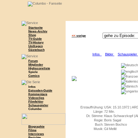
Startseite
News-Archiv
Shop
<<
vorige
TV-Guide
TV-History
Umfragen
Gästebuch
Infos
Bilder
Schauspiele
Forum
Mitglieder
Highscoreliste
Spiele
Comics
Infos
Episoden-Guide
Kommentare
Videoclips
Filmfehler
Schauspieler
Erstauffrühung:
USA: 15.10.1972 | ARD
Columbo
Länge:
72 Min.
Dt. Stimme:
Klaus Schwarzkopf (A
Regie:
Boris Sagal
Buch:
Steven Bochco
Biographie
Musik:
Gil Mellé
Filme
Interviews
Berichte