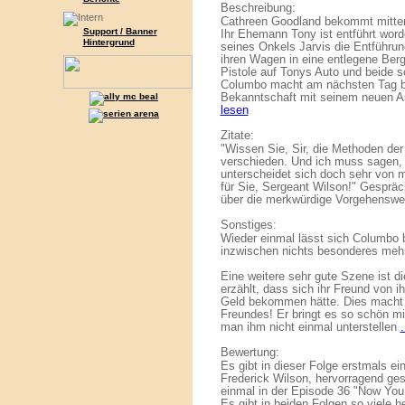
Beschreibung:
Cathreen Goodland bekommt mitten 
Support / Banner
Ihr Ehemann Tony ist entführt worde
Hintergrund
seines Onkels Jarvis die Entführung
ihren Wagen in eine entlegene Berg
Pistole auf Tonys Auto und beide 
Columbo macht am nächsten Tag be
Bekanntschaft mit seinem neuen A
lesen
Zitate:
"Wissen Sie, Sir, die Methoden der
verschieden. Und ich muss sagen, d
unterscheidet sich doch sehr von m
für Sie, Sergeant Wilson!" Gesprä
über die merkwürdige Vorgehenswe
Sonstiges:
Wieder einmal lässt sich Columbo 
inzwischen nichts besonderes mehr,
Eine weitere sehr gute Szene ist d
erzählt, dass sich ihr Freund von i
Geld bekommen hätte. Dies macht 
Freundes! Er bringt es so schön mit
man ihm nicht einmal unterstellen
.
Bewertung:
Es gibt in dieser Folge erstmals e
Frederick Wilson, hervorragend ges
einmal in der Episode 36 "Now You 
Es gibt in beiden Folgen so viele