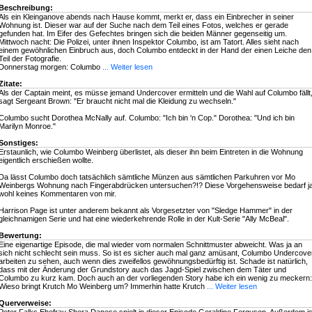
Beschreibung:
Als ein Kleinganove abends nach Hause kommt, merkt er, dass ein Einbrecher in seiner
Wohnung ist. Dieser war auf der Suche nach dem Teil eines Fotos, welches er gerade
gefunden hat. Im Eifer des Gefechtes bringen sich die beiden Männer gegenseitig um.
Mittwoch nacht: Die Polizei, unter ihnen Inspektor Columbo, ist am Tatort. Alles sieht nach
einem gewöhnlichen Einbruch aus, doch Columbo entdeckt in der Hand der einen Leiche den
Teil der Fotografie.
Donnerstag morgen: Columbo
... Weiter lesen
Zitate:
Als der Captain meint, es müsse jemand Undercover ermitteln und die Wahl auf Columbo fällt
sagt Sergeant Brown: "Er braucht nicht mal die Kleidung zu wechseln."
Columbo sucht Dorothea McNally auf. Columbo: "Ich bin 'n Cop." Dorothea: "Und ich bin
Marilyn Monroe."
Sonstiges:
Erstaunlich, wie Columbo Weinberg überlistet, als dieser ihn beim Eintreten in die Wohnung
eigentlich erschießen wollte.
Da lässt Columbo doch tatsächlich sämtliche Münzen aus sämtlichen Parkuhren vor Mo
Weinbergs Wohnung nach Fingerabdrücken untersuchen?!? Diese Vorgehensweise bedarf j
wohl keines Kommentaren von mir.
Harrison Page ist unter anderem bekannt als Vorgesetzter von "Sledge Hammer" in der
gleichnamigen Serie und hat eine wiederkehrende Rolle in der Kult-Serie "Ally McBeal".
Bewertung:
Eine eigenartige Episode, die mal wieder vom normalen Schnittmuster abweicht. Was ja an
sich nicht schlecht sein muss. So ist es sicher auch mal ganz amüsant, Columbo Undercove
arbeiten zu sehen, auch wenn dies zweifellos gewöhnungsbedürftig ist. Schade ist natürlich,
dass mit der Änderung der Grundstory auch das Jagd-Spiel zwischen dem Täter und
Columbo zu kurz kam. Doch auch an der vorliegenden Story habe ich ein wenig zu meckern:
Wieso bringt Krutch Mo Weinberg um? Immerhin hatte Krutch
... Weiter lesen
Querverweise: