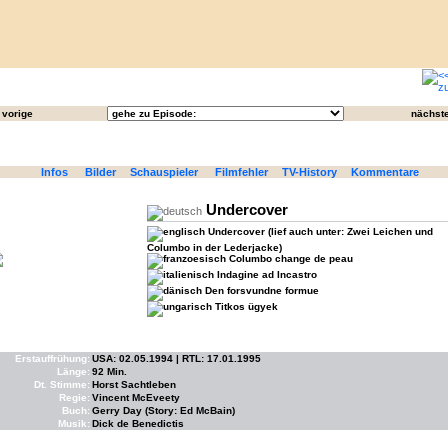
vorige
nächst
Infos
Bilder
Schauspieler
Filmfehler
TV-History
Kommentare
Undercover
Undercover (lief auch unter: Zwei Leichen und
Columbo in der Lederjacke)
Columbo change de peau
Indagine ad Incastro
Den forsvundne formue
Titkos ügyek
Erstauffrühung:
USA: 02.05.1994 | RTL: 17.01.1995
Länge:
92 Min.
Dt. Stimme:
Horst Sachtleben
Regie:
Vincent McEveety
Buch:
Gerry Day (Story: Ed McBain)
Musik:
Dick de Benedictis