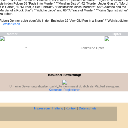
Peter Falks Ehefrau Shera Danese spielt in dieser Episode Geraldine Ferguson. Außerdem is
sie in den Folgen 38 "Fade in to Murder" / "Mord im Bistro", 42 "Murder Under Glass" / "Mord
à la Carte", 50 "Murder, a Self-Portrait" / "Selbstbildnis eines Mörders", 58 "Columbo and the
Murder of a Rock Star" / "Tödliche Liebe" und 66 "A Trace of Murder" / "Keine Spur ist sicher
zu sehen.
Robert Donner spielt ebenfalls in den Epsioden 19 "Any Old Port in a Storm" / "Wein ist dicker
... Weiter lesen
Mörder
Opfer
?
Zahlreiche Opfer
Besucher-Bewertung:
Um eine Bewertung abgeben zu kï¿½nnen musst du dich als Mitglied einloggen.
Kostenlos Registrieren
Impressum
|
Haftung
|
Kontakt
|
Datenschutz