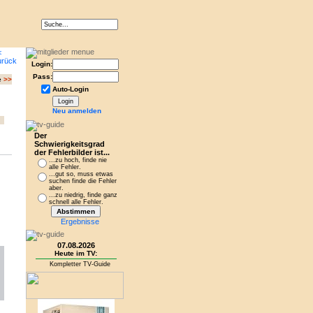
Login:
Pass:
e
>>
Auto-Login
Neu anmelden
Der
Schwierigkeitsgrad
der Fehlerbilder ist...
...zu hoch, finde nie
alle Fehler.
...gut so, muss etwas
suchen finde die Fehler
aber.
...zu niedrig, finde ganz
schnell alle Fehler.
Ergebnisse
07.08.2026
Heute im TV:
Kompletter TV-Guide