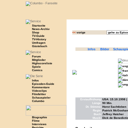
Startseite
News-Archiv
Shop
<<
vorige
TV-Guide
TV-History
Umfragen
Gästebuch
Infos
Bilder
Schauspi
Forum
Mitglieder
Highscoreliste
Spiele
Comics
Infos
Episoden-Guide
Kommentare
Videoclips
Filmfehler
Schauspieler
Erstauffrühung:
USA: 15.10.1998 |
Columbo
Länge:
90 Min.
Dt. Stimme:
Horst Sachtleben
Regie:
Patrick McGoohan
Buch:
Jeffrey Hatcher
Biographie
Musik:
Dick de Benedicti
Filme
Interviews
Berichte