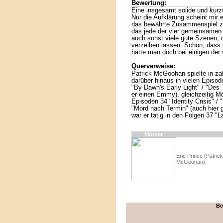
Bewertung:
Eine insgesamt solide und kurz
Nur die Aufklärung scheint mir 
das bewährte Zusammenspiel z
das jede der vier gemeinsamen 
auch sonst viele gute Szenen, d
verzeihen lassen. Schön, dass 
hatte man doch bei einigen de
Querverweise:
Patrick McGoohan spielte in zah
darüber hinaus in vielen Episod
"By Dawn's Early Light" / "Des 
er einen Emmy), gleichzeitig Mö
Episoden 34 "Identity Crisis" /
"Mord nach Termin" (auch hier 
war er tätig in den Folgen 37 "
Mörder
Eric Prince (Patrick
McGoohan)
Be