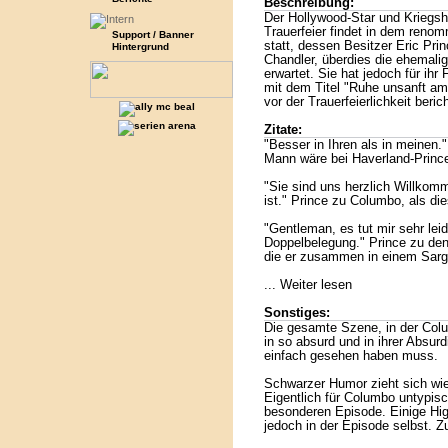
Beschreibung:
Der Hollywood-Star und Kriegsh
Trauerfeier findet in dem renom
Support / Banner
statt, dessen Besitzer Eric Prin
Hintergrund
Chandler, überdies die ehemalig
erwartet. Sie hat jedoch für ihr
mit dem Titel "Ruhe unsanft am
vor der Trauerfeierlichkeit beric
Zitate:
"Besser in Ihren als in meinen."
Mann wäre bei Haverland-Princ
"Sie sind uns herzlich Willkomm
ist." Prince zu Columbo, als die
"Gentleman, es tut mir sehr leid,
Doppelbelegung." Prince zu de
die er zusammen in einem Sarg 
... Weiter lesen
Sonstiges:
Die gesamte Szene, in der Colum
in so absurd und in ihrer Absurd
einfach gesehen haben muss.
Schwarzer Humor zieht sich wie
Eigentlich für Columbo untypis
besonderen Episode. Einige High
jedoch in der Episode selbst. Z