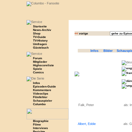
Startseite
News-Archiv
Shop
<<
vorige
TV-Guide
TV-History
Umfragen
Gästebuch
Infos
Bilder
Schauspi
Forum
Mitglieder
Highscoreliste
Spiele
Comics
Infos
Episoden-Guide
Kommentare
Videoclips
Filmfehler
Schauspieler
Columbo
Falk, Peter
als: 
Biographie
Albert, Eddie
als: G
Filme
Interviews
Berichte