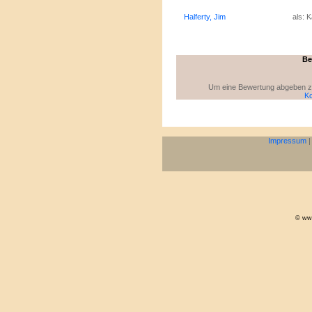
Halferty, Jim
als: K
Be
Um eine Bewertung abgeben zu 
Ko
Impressum
© www