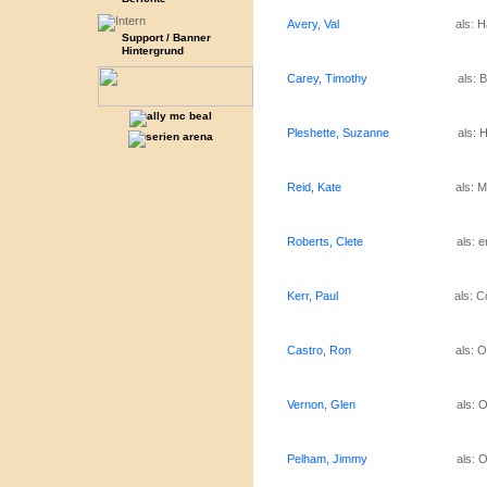
Avery, Val
als: 
Support / Banner
Hintergrund
Carey, Timothy
als: B
Pleshette, Suzanne
als: 
Reid, Kate
als: M
Roberts, Clete
als: e
Kerr, Paul
als: C
Castro, Ron
als: 
Vernon, Glen
als: O
Pelham, Jimmy
als: O