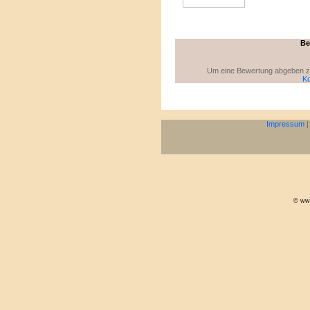
Be
Um eine Bewertung abgeben zu 
Ko
Impressum
© www