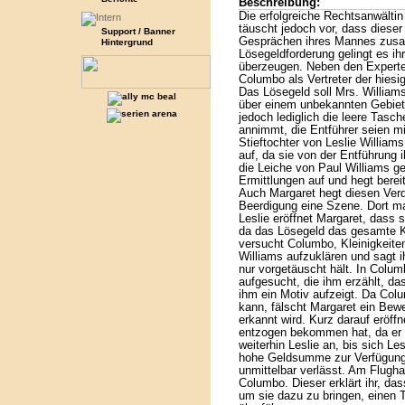
Beschreibung:
Die erfolgreiche Rechtsanwältin
täuscht jedoch vor, dass dieser 
Support / Banner
Gesprächen ihres Mannes zusa
Hintergrund
Lösegeldforderung gelingt es ih
überzeugen. Neben den Experte
Columbo als Vertreter der hiesi
Das Lösegeld soll Mrs. Williams
über einem unbekannten Gebiet 
jedoch lediglich die leere Tasch
annimmt, die Entführer seien mi
Stieftochter von Leslie Williams
auf, da sie von der Entführung 
die Leiche von Paul Williams g
Ermittlungen auf und hegt berei
Auch Margaret hegt diesen Verd
Beerdigung eine Szene. Dort m
Leslie eröffnet Margaret, dass s
da das Lösegeld das gesamte Ka
versucht Columbo, Kleinigkeiten
Williams aufzuklären und sagt i
nur vorgetäuscht hält. In Colu
aufgesucht, die ihm erzählt, das
ihm ein Motiv aufzeigt. Da Co
kann, fälscht Margaret ein Bew
erkannt wird. Kurz darauf eröff
entzogen bekommen hat, da er n
weiterhin Leslie an, bis sich Lesl
hohe Geldsumme zur Verfügung 
unmittelbar verlässt. Am Flughaf
Columbo. Dieser erklärt ihr, da
um sie dazu zu bringen, einen 