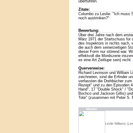
überführen.
Zitate:
Columbo zu Leslie: "Ich muss Si
noch austrinken?"
Bewertung:
Über drei Jahre nach dem ersten
März 1971 der Startschuss für d
des Inspektors in nichts nach,
die auch dem seinerzeitigen Sta
dieser Form nur störend war. Wä
effektvoll die Mordszene inszeni
es eine Art Zeitlupe sein) nicht
Querverweise:
Richard Levinson und William Lin
zeichneten, sind die Erfinder u
verfassten die Drehbücher zum 
Rezept" und zu den Episoden 4 
Hand", 17 "Double Shock" / "D
Bochco und Jackson Gillis) und 
Tote" (zusammen mit Peter S. F
Mörder
Leslie Williams (Le