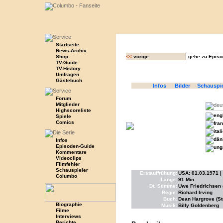
Startseite
News-Archiv
Shop
<<
vorige
TV-Guide
TV-History
Umfragen
Gästebuch
Infos
Bilder
Schauspi
Forum
Mitglieder
Highscoreliste
Spiele
Comics
Infos
Episoden-Guide
Kommentare
Videoclips
Filmfehler
Schauspieler
Erstauffrühung:
USA: 01.03.1971 |
Columbo
Länge:
91 Min.
Dt. Stimme:
Uwe Friedrichsen
Regie:
Richard Irving
Buch:
Dean Hargrove (St
Biographie
Musik:
Billy Goldenberg
Filme
Interviews
Berichte