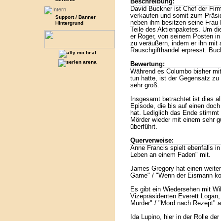
Beschreibung:
David Buckner ist Chef der Firm
verkaufen und somit zum Präsi
Support / Banner
neben ihm besitzen seine Frau 
Hintergrund
Teile des Aktienpaketes. Um di
er Roger, von seinem Posten in
zu veräußern, indem er ihn mit 
Rauschgifthandel erpresst. Bu
Bewertung:
Während es Columbo bisher mit e
tun hatte, ist der Gegensatz zu
sehr groß.
Insgesamt betrachtet ist dies al
Episode, die bis auf einen doc
hat. Lediglich das Ende stimmt
Mörder wieder mit einem sehr gu
überführt.
Querverweise:
Anne Francis spielt ebenfalls in
Leben an einem Faden" mit.
James Gregory hat einen weitere
Game" / "Wenn der Eismann ko
Es gibt ein Wiedersehen mit Wil
Vizepräsidenten Everett Logan, d
Murder" / "Mord nach Rezept" al
Ida Lupino, hier in der Rolle der