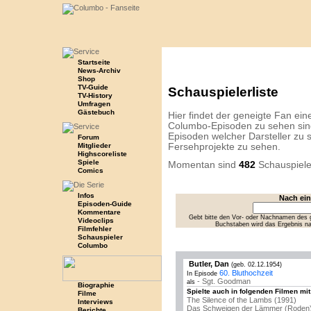
Startseite
News-Archiv
Shop
TV-Guide
Schauspielerliste
TV-History
Umfragen
Gästebuch
Hier findet der geneigte Fan eine 
Columbo-Episoden zu sehen sind
Episoden welcher Darsteller zu s
Forum
Mitglieder
Fersehprojekte zu sehen.
Highscoreliste
Spiele
Momentan sind
482
Schauspiele
Comics
Infos
Nach ei
Episoden-Guide
Kommentare
Gebt bitte den Vor- oder Nachnamen des g
Videoclips
Buchstaben wird das Ergebnis n
Filmfehler
Schauspieler
Columbo
Butler, Dan
(geb. 02.12.1954)
60. Bluthochzeit
In Episode
- Sgt. Goodman
als
Biographie
Spielte auch in folgenden Filmen mit
Filme
The Silence of the Lambs (1991)
Interviews
Das Schweigen der Lämmer (Roden
Berichte