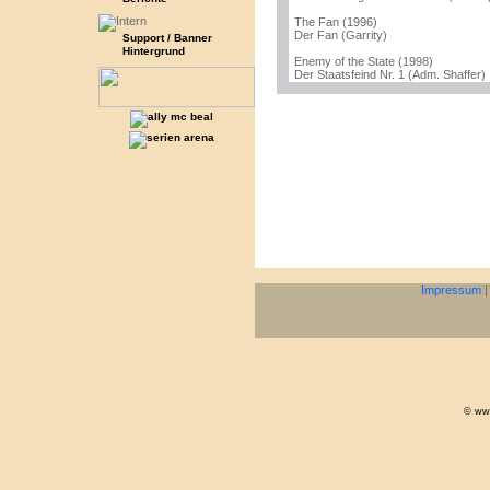
The Fan (1996)
Der Fan (Garrity)
Support / Banner
Hintergrund
Enemy of the State (1998)
Der Staatsfeind Nr. 1 (Adm. Shaffer)
Impressum
© www