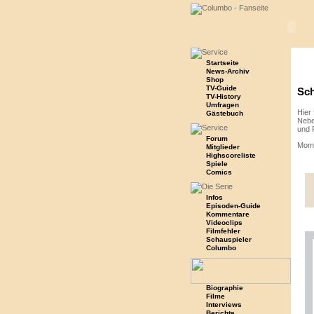
Startseite
News-Archiv
Shop
TV-Guide
Sch
TV-History
Umfragen
Hier 
Gästebuch
Nebe
und 
Forum
Mome
Mitglieder
Highscoreliste
Spiele
Comics
Infos
Episoden-Guide
Kommentare
Videoclips
Filmfehler
Schauspieler
Columbo
Biographie
Filme
Interviews
Berichte