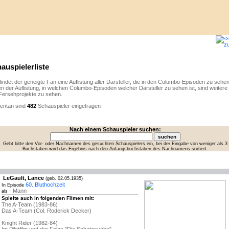
auspielerliste
findet der geneigte Fan eine Auflistung aller Darsteller, die in den Columbo-Episoden zu sehen
n der Auflistung, in welchen Columbo-Episoden welcher Darsteller zu sehen ist, sind weitere 
Fersehprojekte zu sehen.
ntan sind
482
Schauspieler eingetragen
Nach einem Schauspieler suchen:
Gebt bitte den Vor- oder Nachnamen des gesuchten Schauspielers ein, bei der Eingabe von weniger als 3
Buchstaben wird das Ergebnis nach den Anfangsbuchstaben des Nachnamens sortiert.
LeGault, Lance
(geb. 02.05.1935)
60. Bluthochzeit
In Episode
- Mann
als
Spielte auch in folgenden Filmen mit:
The A-Team (1983-86)
Das A-Team (Col. Roderick Decker)
Knight Rider (1982-84)