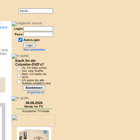
Login:
Pass:
Auto-Login
Neu anmelden
 sind.
Film-
Kauft ihr die
Columbo-DVD's?
Ja, ich habe schon
min. eine Staffel
Nein, ich kaufe sie
nicht
Ich warte bis alle
Staffeln erhältlich sind
Ergebnisse
08.08.2026
Heute im TV:
Kompletter TV-Guide