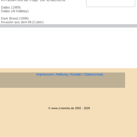
Im Pilotfilm und der Folge "Die Schatzsuche"
Dallas (1989)
Dallas (Al Halliday)
Dark Breed (1996)
Invasion aus dem All (Cutter)
Impressum
|
Haftung
|
Kontakt
|
Datenschutz
© www.icolumbo.de 2002 - 2026