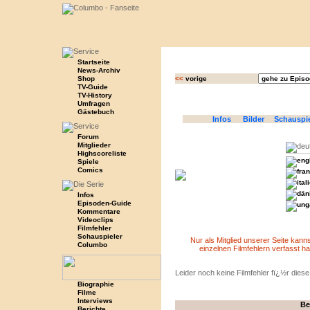
Startseite
News-Archiv
Shop
<<
vorige
TV-Guide
TV-History
Umfragen
Gästebuch
Infos
Bilder
Schauspi
Forum
Mitglieder
Highscoreliste
Spiele
Comics
Infos
Episoden-Guide
Kommentare
Videoclips
Filmfehler
Schauspieler
Nur als Mitglied unserer Seite kan
Columbo
einzelnen Filmfehlern verfasst ha
Leider noch keine Filmfehler fï¿½r dies
Biographie
Filme
Interviews
Be
Berichte