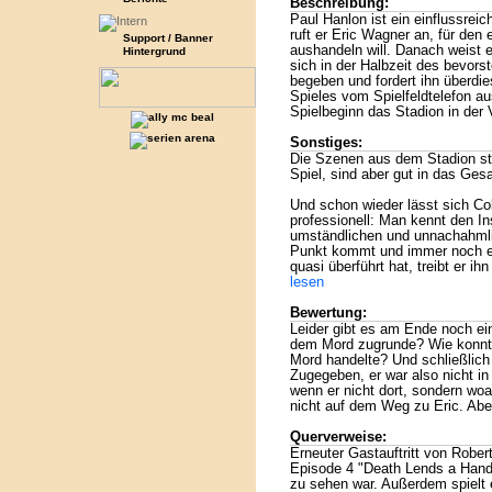
Beschreibung:
Paul Hanlon ist ein einflussrei
ruft er Eric Wagner an, für den 
Support / Banner
aushandeln will. Danach weist 
Hintergrund
sich in der Halbzeit des bevor
begeben und fordert ihn überdie
Spieles vom Spielfeldtelefon a
Spielbeginn das Stadion in der
Sonstiges:
Die Szenen aus dem Stadion st
Spiel, sind aber gut in das Ge
Und schon wieder lässt sich C
professionell: Man kennt den Ins
umständlichen und unnachahmli
Punkt kommt und immer noch ei
quasi überführt hat, treibt er i
lesen
Bewertung:
Leider gibt es am Ende noch ei
dem Mord zugrunde? Wie konnt
Mord handelte? Und schließlich 
Zugegeben, er war also nicht in 
wenn er nicht dort, sondern woa
nicht auf dem Weg zu Eric. Aber 
Querverweise:
Erneuter Gastauftritt von Robert
Episode 4 "Death Lends a Hand"
zu sehen war. Außerdem spielt 