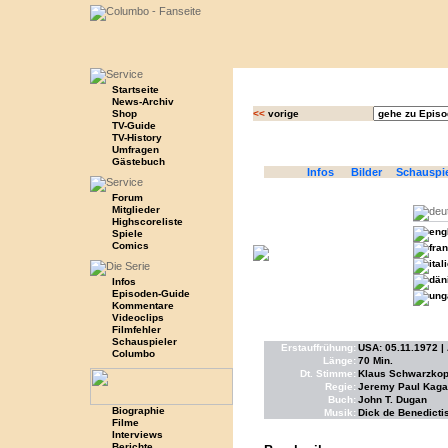
Startseite
News-Archiv
Shop
<<
vorige
TV-Guide
TV-History
Umfragen
Gästebuch
Infos
Bilder
Schauspi
Forum
Mitglieder
Highscoreliste
Spiele
Comics
Infos
Episoden-Guide
Kommentare
Videoclips
Filmfehler
Schauspieler
Erstauffrühung:
USA: 05.11.1972 |
Columbo
Länge:
70 Min.
Dt. Stimme:
Klaus Schwarzkopf
Regie:
Jeremy Paul Kaga
Buch:
John T. Dugan
Biographie
Musik:
Dick de Benedicti
Filme
Interviews
Berichte