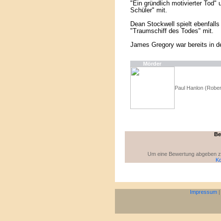
"Ein gründlich motivierter Tod"
Schüler" mit.
Dean Stockwell spielt ebenfalls
"Traumschiff des Todes" mit.
James Gregory war bereits in d
Mörder
Paul Hanlon (Rober
Be
Um eine Bewertung abgeben zu 
Ko
Impressum