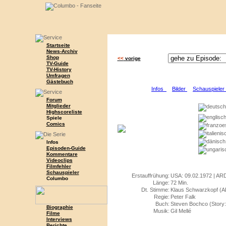
Startseite
News-Archiv
Shop
<<
vorige
TV-Guide
TV-History
Umfragen
Gästebuch
Infos
Bilder
Schauspiele
Forum
Mitglieder
Highscoreliste
Spiele
Comics
Infos
Episoden-Guide
Kommentare
Videoclips
Filmfehler
Schauspieler
Erstauffrühung:
USA: 09.02.1972 | ARD
Columbo
Länge:
72 Min.
Dt. Stimme:
Klaus Schwarzkopf (
Regie:
Peter Falk
Buch:
Steven Bochco (Story: 
Biographie
Musik:
Gil Mellé
Filme
Interviews
Berichte