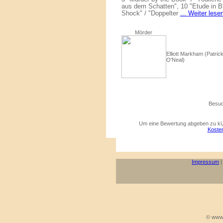
aus dem Schatten", 10 "Etude in Bl
Shock" / "Doppelter
... Weiter lese
Mörder
Elliott Markham (Patric
O'Neal)
Besuc
Um eine Bewertung abgeben zu kï¿
Kosten
Impressum
© www.