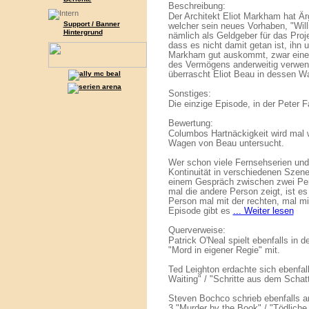
Beschreibung:
Der Architekt Eliot Markham hat Ä
Support / Banner
welcher sein neues Vorhaben, "Willi
Hintergrund
nämlich als Geldgeber für das Proj
dass es nicht damit getan ist, ihn 
Markham gut auskommt, zwar eine 
des Vermögens anderweitig verwen
überrascht Eliot Beau in dessen W
Sonstiges:
Die einzige Episode, in der Peter F
Bewertung:
Columbos Hartnäckigkeit wird mal wi
Wagen von Beau untersucht.
Wer schon viele Fernsehserien und
Kontinuität in verschiedenen Szene
einem Gespräch zwischen zwei Per
mal die andere Person zeigt, ist es
Person mal mit der rechten, mal mit
Episode gibt es
... Weiter lesen
Querverweise:
Patrick O'Neal spielt ebenfalls in
"Mord in eigener Regie" mit.
Ted Leighton erdachte sich ebenfall
Waiting" / "Schritte aus dem Schat
Steven Bochco schrieb ebenfalls a
3 "Murder by the Book" / "Tödliche 