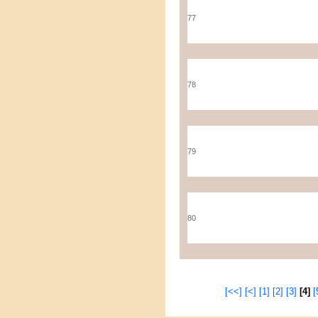
77
78
79
80
[<<]
[<]
[1]
[2]
[3]
[4]
[