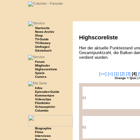
Startseite
News-Archiv
Shop
Highscoreliste
TV-Guide
TV-History
Umfragen
Hier der aktuelle Punktestand uns
Gästebuch
Gesamtpunktzahl, die Balken daru
verdient wurden.
Forum
Mitglieder
Highscoreliste
Spiele
[<<]
[<]
[1]
[2]
[3]
[4]
[
Comics
Orange = Quiz | 
Infos
Episoden-Guide
Kommentare
61
Videoclips
Filmfehler
Schauspieler
Columbo
62
Biographie
Filme
Interviews
Berichte