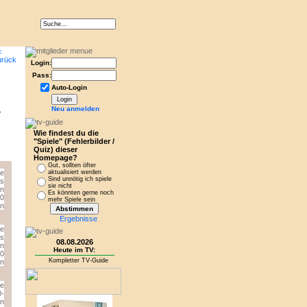
Login:
Pass:
Auto-Login
Neu anmelden
.
Wie findest du die
"Spiele" (Fehlerbilder /
Quiz) dieser
Homepage?
Gut, sollten öfter
aktualisiert werden
Sind unnötig ich spiele
sie nicht
Es könnten gerne noch
mehr Spiele sein
Ergebnisse
08.08.2026
Heute im TV:
Kompletter TV-Guide