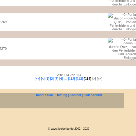
2269
2270
Seite 114 von 114
[<<]
[<]
[1]
[2]
[3]
[4]
…
[112]
[113]
[114]
[>] [>>]
Impressum
|
Haftung
|
Kontakt
|
Datenschutz
© www.icolumbo.de 2002 - 2026