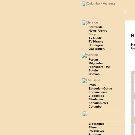
Startseite
News-Archiv
Shop
H
TV-Guide
TV-History
Hi
Umfragen
Ge
Gästebuch
Forum
Mitglieder
Highscoreliste
Spiele
Comics
Infos
Episoden-Guide
Kommentare
Videoclips
Filmfehler
Schauspieler
Columbo
Biographie
Filme
Interviews
Berichte