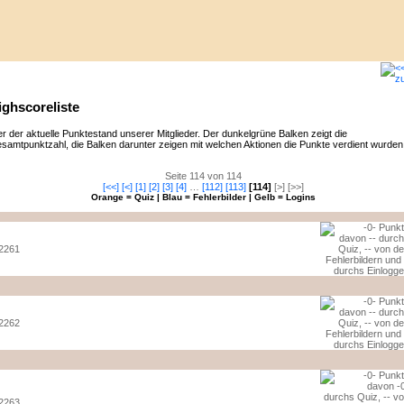
ighscoreliste
er der aktuelle Punktestand unserer Mitglieder. Der dunkelgrüne Balken zeigt die
samtpunktzahl, die Balken darunter zeigen mit welchen Aktionen die Punkte verdient wurden
Seite 114 von 114
[<<]
[<]
[1]
[2]
[3]
[4]
…
[112]
[113]
[114]
[>] [>>]
Orange = Quiz | Blau = Fehlerbilder | Gelb = Logins
2261
2262
2263