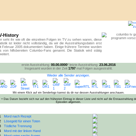
V-History
er seht ihr wie oft die einzelnen Folgen im TV zu sehen waren, diese
atistik ist leider nicht vollständig, da wir die Ausstrahlungsdaten erst
it Februar 2005 dokumentiert haben. Einige frührere Termine wurden
s von hilfsbereiten Columbo-Fans genannt. Die Statisik wird stätig
eitert.
erste Ausstrahlung:
00.00.0000
*
letzte Ausstrahlung:
23.06.2016
Insgesamt wurden in der Zeit
1797
mal Folgen ausgestrahlt.
Wieder alle Sender anzeigen.
Mit einem Klick auf ein Senderlogo kannst du dir nur dessen Ausstrahlungen anschauen.
* = Das Datum bezieht sich nur auf den frühesten Eintrag in dieser Liste und nicht auf die Erstaustrahlung d
Episoden allgemein.
1
Mord nach Rezept
2
Lösegeld für einen Toten
3
Tödliche Trennung
4
Mord mit der linken Hand
5
Mord unter sechs Augen