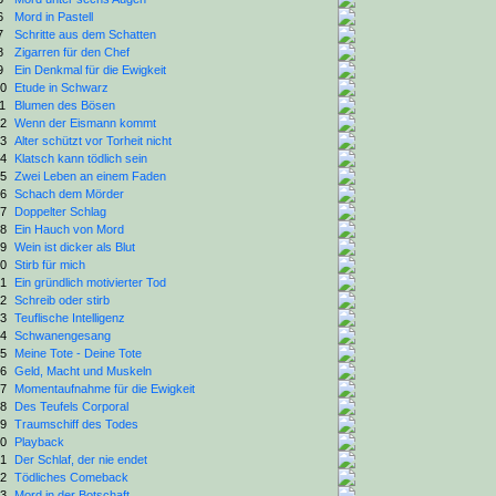
6
Mord in Pastell
7
Schritte aus dem Schatten
8
Zigarren für den Chef
9
Ein Denkmal für die Ewigkeit
0
Etude in Schwarz
1
Blumen des Bösen
2
Wenn der Eismann kommt
3
Alter schützt vor Torheit nicht
4
Klatsch kann tödlich sein
5
Zwei Leben an einem Faden
6
Schach dem Mörder
7
Doppelter Schlag
8
Ein Hauch von Mord
9
Wein ist dicker als Blut
0
Stirb für mich
1
Ein gründlich motivierter Tod
2
Schreib oder stirb
3
Teuflische Intelligenz
4
Schwanengesang
5
Meine Tote - Deine Tote
6
Geld, Macht und Muskeln
7
Momentaufnahme für die Ewigkeit
8
Des Teufels Corporal
9
Traumschiff des Todes
0
Playback
1
Der Schlaf, der nie endet
2
Tödliches Comeback
3
Mord in der Botschaft