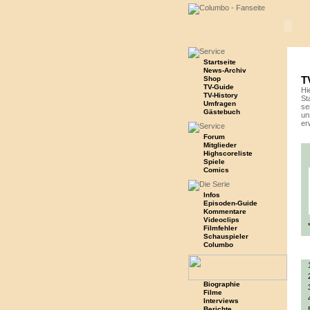
Startseite
News-Archiv
T
Shop
TV-Guide
Hi
TV-History
St
Umfragen
se
Gästebuch
un
erw
Forum
Mitglieder
Highscoreliste
Spiele
Comics
Infos
Episoden-Guide
Kommentare
Videoclips
Filmfehler
Schauspieler
Columbo
Biographie
Filme
Interviews
Berichte