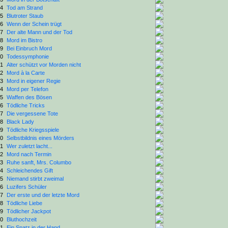
4
Tod am Strand
5
Blutroter Staub
6
Wenn der Schein trügt
7
Der alte Mann und der Tod
8
Mord im Bistro
9
Bei Einbruch Mord
0
Todessymphonie
1
Alter schützt vor Morden nicht
2
Mord à la Carte
3
Mord in eigener Regie
4
Mord per Telefon
5
Waffen des Bösen
6
Tödliche Tricks
7
Die vergessene Tote
8
Black Lady
9
Tödliche Kriegsspiele
0
Selbstbildnis eines Mörders
1
Wer zuletzt lacht...
2
Mord nach Termin
3
Ruhe sanft, Mrs. Columbo
4
Schleichendes Gift
5
Niemand stirbt zweimal
6
Luzifers Schüler
7
Der erste und der letzte Mord
8
Tödliche Liebe
9
Tödlicher Jackpot
0
Bluthochzeit
1
Ein Spatz in der Hand